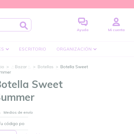
Ayuda
Mi cuenta
ES
ESCRITORIO
ORGANIZACIÓN
cio
>
.:: Bazar ::.
>
Botellas
>
Botella Sweet
mmer
otella Sweet
Summer
CAMBIAR CP
Entregas para el CP:
Medios de envío