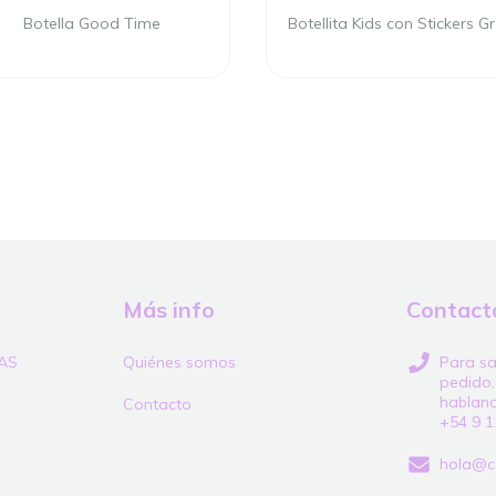
Botella Good Time
Botellita Kids con Stickers G
Más info
Contact
AS
Quiénes somos
Para sa
pedido,
hablan
Contacto
+54 9 1
hola@c