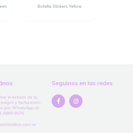
reen
Botella Stickers Yellow
Botella
ános
Seguinos en las redes
ber el estado de tu
 pagos y facturación
os por WhatsApp al:
1 6848-9376
achitadeco.com.ar