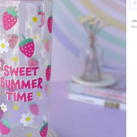
¿N
Reg