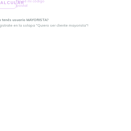
No sé mi código
CALCULAR
postal
o tenés usuario MAYORISTA?
istrate en la solapa "Quiero ser cliente mayorista"!